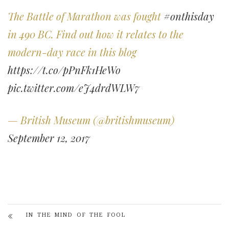
The Battle of Marathon was fought
#onthisday
in 490 BC. Find out how it relates to the
modern-day race in this blog
https://t.co/pPnFk1HeWo
pic.twitter.com/eJ4drdWLW7
— British Museum (@britishmuseum)
September 12, 2017
IN THE MIND OF THE FOOL