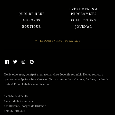
EVÈNEMENTS &
QUOI DE NEUF
PROGRAMMES
A PROPOS
COLLECTIONS
BOUTIQUE
JOURNAL
RETOUR EN HAUT DE LA PAGE
Morbi odio eros, volutpat ut pharetra vitae, lobortis sed nibh. Donec sed odio
operae, eu vulputate felis rhoncus. Quo usque tandem abutere, Catilina, patientia
nostra? Etiam habebis sem dicantur.
La Galerie d’Emilie
1 allée de la Grandière
17110 Saint-Georges de Didonne
Tel: 0687105368