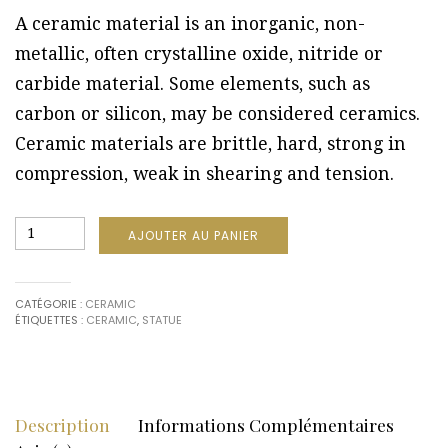
A ceramic material is an inorganic, non-
metallic, often crystalline oxide, nitride or
carbide material. Some elements, such as
carbon or silicon, may be considered ceramics.
Ceramic materials are brittle, hard, strong in
compression, weak in shearing and tension.
quantité
AJOUTER AU PANIER
de
Woman
in
Scarf
CATÉGORIE :
CERAMIC
Ceramic
ÉTIQUETTES :
CERAMIC
,
STATUE
Description
Informations Complémentaires