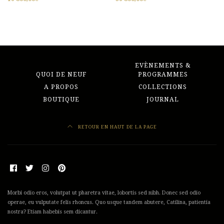
EVÈNEMENTS &
QUOI DE NEUF
PROGRAMMES
A PROPOS
COLLECTIONS
BOUTIQUE
JOURNAL
RETOUR EN HAUT DE LA PAGE
Morbi odio eros, volutpat ut pharetra vitae, lobortis sed nibh. Donec sed odio
operae, eu vulputate felis rhoncus. Quo usque tandem abutere, Catilina, patientia
nostra? Etiam habebis sem dicantur.